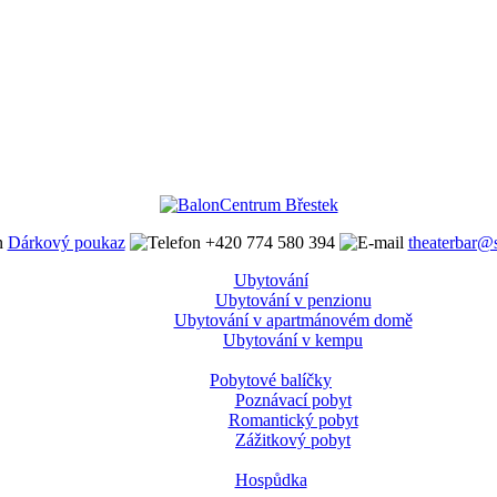
Dárkový poukaz
+420 774 580 394
theaterbar@
Ubytování
Ubytování v penzionu
Ubytování v apartmánovém domě
Ubytování v kempu
Pobytové balíčky
Poznávací pobyt
Romantický pobyt
Zážitkový pobyt
Hospůdka