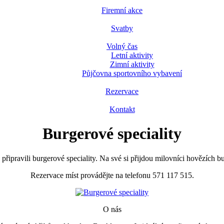
Firemní akce
Svatby
Volný čas
Letní aktivity
Zimní aktivity
Půjčovna sportovního vybavení
Rezervace
Kontakt
Burgerové speciality
řipravili burgerové speciality. Na své si přijdou milovníci hovězích bur
Rezervace míst provádějte na telefonu 571 117 515.
O nás